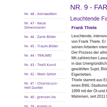
NR. 9 - 
Nr. 48 - Astrowolken
Leuchtende F
Nr. 47 - Neue
Dimensionen
Frank Thiele
Leuchtende, intensiv
Nr. 46 - Zarte Bilder
von Frank Thiele. Er 
Nr. 45 - Traum.Bilder
seinen Arbeiten inte
Der Prozess der allm
Nr. 44 - TRÄUME!
Mit zahlreichen Lasur
in das Unergründlich
Nr. 43 - Textil.Kunst
gewählten Sujet, Blü
Nr. 42 - Meer.Getier
Eigenleben.
Thiele stammt aus E
Nr. 41 - Chiaroscuro -
eines BWL-Studiums 
Hell Dunkel
1999 mit der Öl-und 
Malreisen, seit 2011
Nr. 40 - grenzen.los
Nr. 39 - Komm in