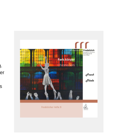
.
er
s